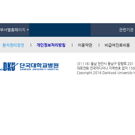
부서별홈페이지 +
관련기관 
환자권리장전
개인정보처리방침
이용약관
비급여진료비용
(31116) 충남 천안시 동남구 망향로 201
대표전화 전국어디서나 지역번호 없이 1588-0
Copyright 2016 Dankook University Ho