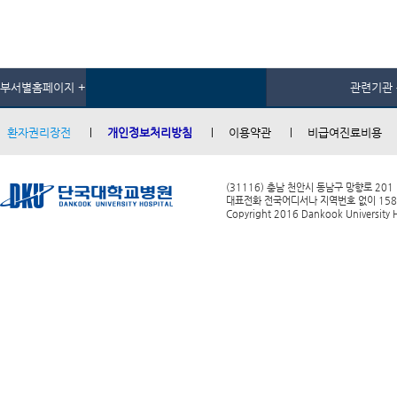
부서별홈페이지 +
관련기관 
환자권리장전
개인정보처리방침
이용약관
비급여진료비용
(31116) 충남 천안시 동남구 망향로 201
대표전화 전국어디서나 지역번호 없이 1588-0
Copyright 2016 Dankook University Ho