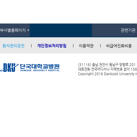
부서별홈페이지 +
관련기관 
환자권리장전
개인정보처리방침
이용약관
비급여진료비용
(31116) 충남 천안시 동남구 망향로 201
대표전화 전국어디서나 지역번호 없이 1588-0
Copyright 2016 Dankook University Ho