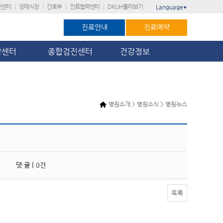
진센터
장례식장
간호부
진료협력센터
DKUH둘러보기
Language
▼
진료안내
진료예약
암센터
종합검진센터
건강정보
병원소개 > 병원소식 > 병원뉴스
댓 글 |
0건
목록