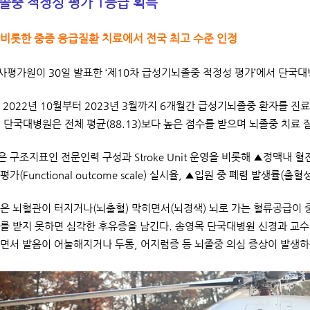
졸중 적정성 평가 1등급 획득
 비롯한 중증 응급질환 치료에서 전국 최고 수준 인정
평가원이 30일 발표한 ‘제10차 급성기뇌졸중 적정성 평가’에서 단국대
 2022년 10월부터 2023년 3월까지 6개월간 급성기뇌졸중 환자를 
 단국대병원은 전체 평균(88.13)보다 높은 점수를 받으며 뇌졸중 치료 
 구조지표인 전문인력 구성과 Stroke Unit 운영을 비롯해 ▲정맥내 
가(Functional outcome scale) 실시율, ▲입원 중 폐렴 발생률
은 뇌혈관이 터지거나(뇌출혈) 막히면서(뇌경색) 뇌로 가는 혈류공급이 
를 받지 못하면 심각한 후유증을 남긴다. 송영목 단국대병원 신경과 교수
면서 발음이 어눌해지거나 두통, 어지럼증 등 뇌졸중 의심 증상이 발생하