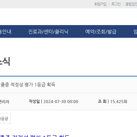
회원가입
로그인
종합검
용안내
진료과/센터/클리닉
예약/조회/발급
소식
졸중 적정성 평가 1등급 획득
작성일 |
2024-07-30 00:00
조 회 |
15,425회
관리자
다음글