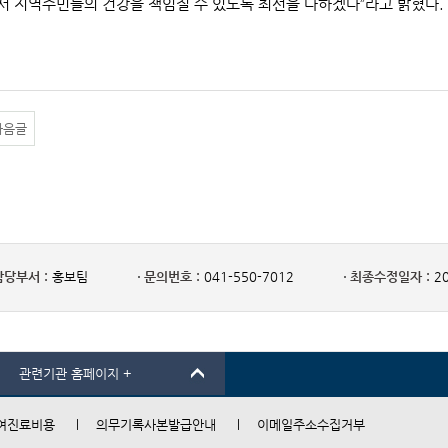
 지역주민들의 건강을 책임질 수 있도록 최선을 다하겠다”라고 밝혔다.
다음글
담당부서 :
홍보팀
문의번호 :
041-550-7012
최종수정일자 :
20
관련기관 홈페이지 +
여진료비용
의무기록사본발급안내
이메일주소수집거부