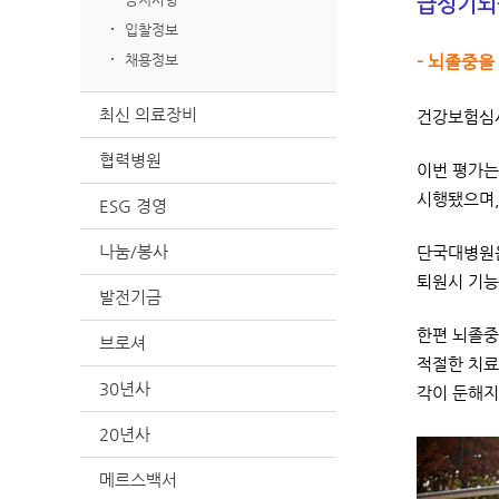
급성기뇌
입찰정보
채용정보
- 뇌졸중을
최신 의료장비
건강보험심사
협력병원
이번 평가는
시행됐으며,
ESG 경영
나눔/봉사
단국대병원은
퇴원시 기능평
발전기금
한편 뇌졸중
브로셔
적절한 치료
30년사
각이 둔해지
20년사
메르스백서