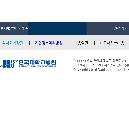
부서별홈페이지 +
관련기관 
환자권리장전
개인정보처리방침
이용약관
비급여진료비용
(31116) 충남 천안시 동남구 망향로 201
대표전화 전국어디서나 지역번호 없이 1588-0
Copyright 2016 Dankook University Ho