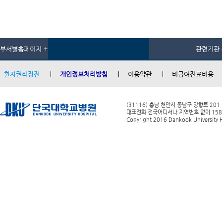
부서별홈페이지 +
관련기관 
환자권리장전
개인정보처리방침
이용약관
비급여진료비용
(31116) 충남 천안시 동남구 망향로 201
대표전화 전국어디서나 지역번호 없이 1588-0
Copyright 2016 Dankook University Ho