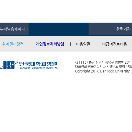
부서별홈페이지 +
관련기관 
환자권리장전
개인정보처리방침
이용약관
비급여진료비용
(31116) 충남 천안시 동남구 망향로 201
대표전화 전국어디서나 지역번호 없이 1588-0
Copyright 2016 Dankook University Ho