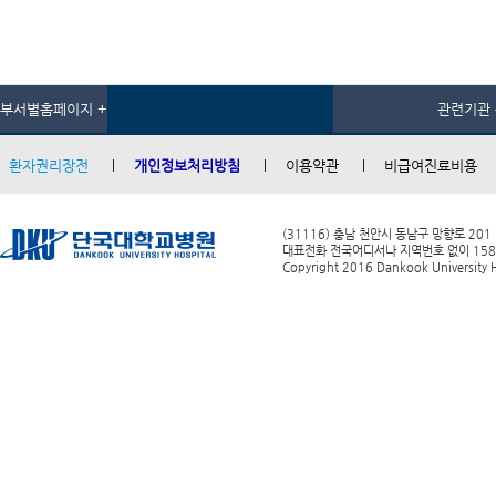
부서별홈페이지 +
관련기관 
환자권리장전
개인정보처리방침
이용약관
비급여진료비용
(31116) 충남 천안시 동남구 망향로 201
대표전화 전국어디서나 지역번호 없이 1588-0
Copyright 2016 Dankook University Ho