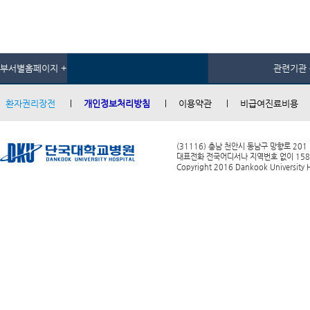
부서별홈페이지 +
관련기관 
환자권리장전
개인정보처리방침
이용약관
비급여진료비용
(31116) 충남 천안시 동남구 망향로 201
대표전화 전국어디서나 지역번호 없이 1588-0
Copyright 2016 Dankook University Ho