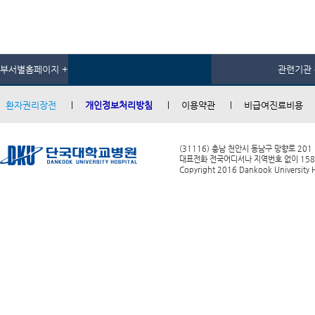
부서별홈페이지 +
관련기관 
환자권리장전
개인정보처리방침
이용약관
비급여진료비용
(31116) 충남 천안시 동남구 망향로 201
대표전화 전국어디서나 지역번호 없이 1588-0
Copyright 2016 Dankook University Ho