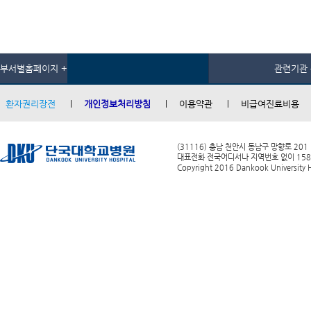
부서별홈페이지 +
관련기관 
환자권리장전
개인정보처리방침
이용약관
비급여진료비용
(31116) 충남 천안시 동남구 망향로 201
대표전화 전국어디서나 지역번호 없이 1588-0
Copyright 2016 Dankook University Ho