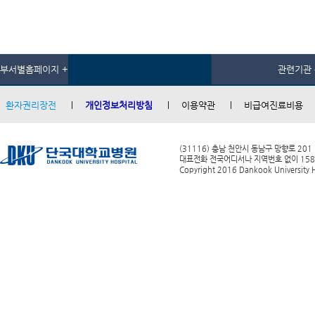
부서별홈페이지 +
관련기관 
환자권리장전
개인정보처리방침
이용약관
비급여진료비용
(31116) 충남 천안시 동남구 망향로 201
대표전화 전국어디서나 지역번호 없이 1588-0
Copyright 2016 Dankook University Ho