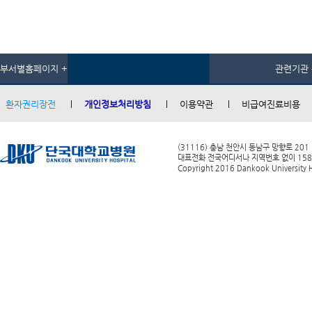
부서별홈페이지 +
관련기관 
환자권리장전
개인정보처리방침
이용약관
비급여진료비용
(31116) 충남 천안시 동남구 망향로 201
대표전화 전국어디서나 지역번호 없이 1588-0
Copyright 2016 Dankook University Ho