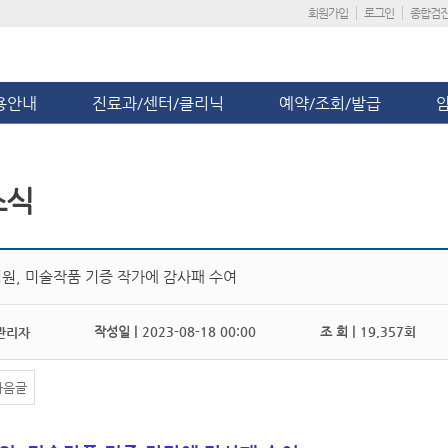
회원가입
로그인
종합검
용안내
진료과/센터/클리닉
예약/조회/발급
소식
원, 미술작품 기증 작가에 감사패 수여
작성일 |
2023-08-18 00:00
조 회 |
19,357회
관리자
다음글