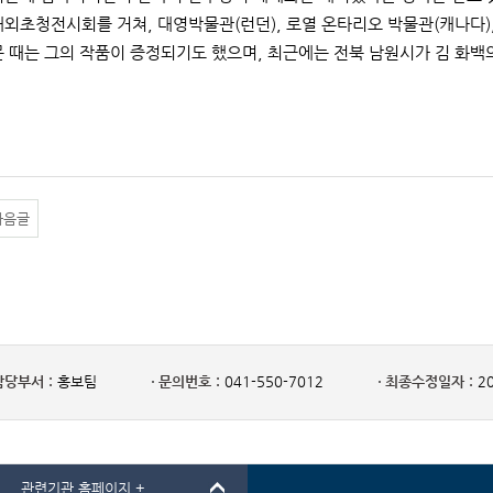
해외초청전시회를 거쳐, 대영박물관(런던), 로열 온타리오 박물관(캐나다)
문 때는 그의 작품이 증정되기도 했으며, 최근에는 전북 남원시가 김 화
다음글
담당부서 :
홍보팀
문의번호 :
041-550-7012
최종수정일자 :
20
관련기관 홈페이지 +