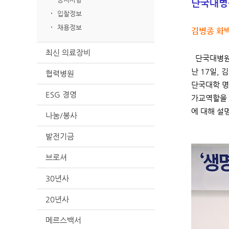
단국대병
입찰정보
채용정보
김병종 화백
최신 의료장비
단국대병원(
난 17일,
협력병원
단국대학 명
ESG 경영
가교역할을 
에 대해 설
나눔/봉사
발전기금
브로셔
30년사
20년사
메르스백서