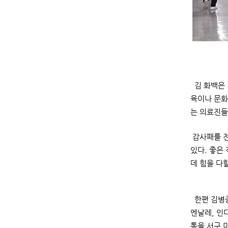
김 화백은 
육이나 문화
는 의료진들
감사패를 전
있다. 좋은
데 힘을 다
한편 김병종
엔날레, 인
통을 서구 