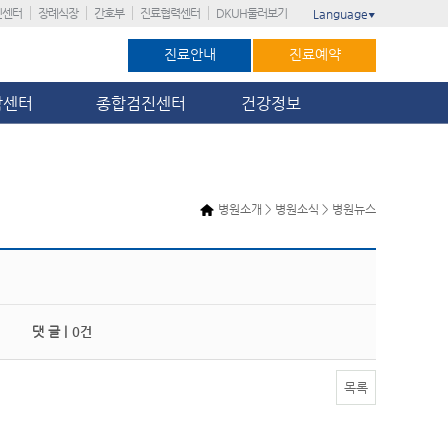
진센터
장례식장
간호부
진료협력센터
DKUH둘러보기
Language
▼
진료안내
진료예약
암센터
종합검진센터
건강정보
병원소개 > 병원소식 > 병원뉴스
댓 글 |
0건
목록