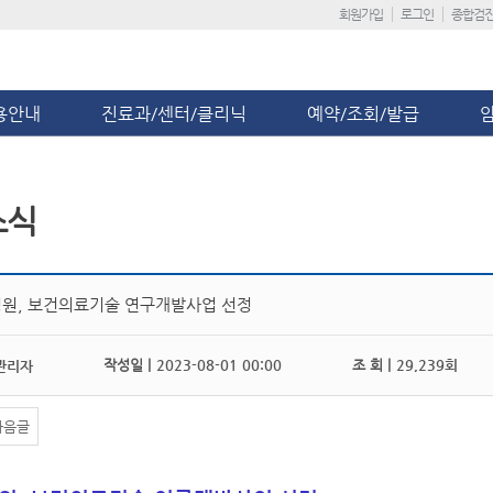
회원가입
로그인
종합검
용안내
진료과/센터/클리닉
예약/조회/발급
소식
원, 보건의료기술 연구개발사업 선정
작성일 |
2023-08-01 00:00
조 회 |
29,239회
관리자
다음글