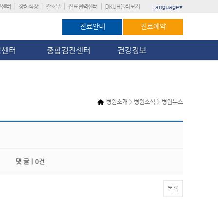
진센터
장례식장
간호부
진료협력센터
DKUH둘러보기
Language
▼
진료안내
진료예약
암센터
종합검진센터
건강정보
병원소개 > 병원소식 > 병원뉴스
댓 글 |
0건
목록