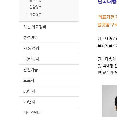
단국대병
입찰정보
채용정보
‘의료기관 
플랫폼 구축
최신 의료장비
협력병원
단국대병원(
보건의료기술
ESG 경영
나눔/봉사
단국대병원 
및 백내장 
발전기금
연 교수가 
브로셔
30년사
20년사
메르스백서