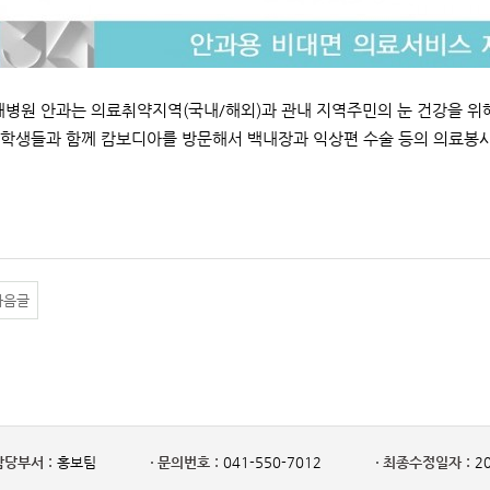
대병원 안과는 의료취약지역(국내/해외)과 관내 지역주민의 눈 건강을 위
학생들과 함께 캄보디아를 방문해서 백내장과 익상편 수술 등의 의료봉사 
다음글
담당부서 :
홍보팀
문의번호 :
041-550-7012
최종수정일자 :
20