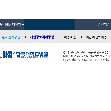
부서별홈페이지 +
관련기관 
환자권리장전
개인정보처리방침
이용약관
비급여진료비용
(31116) 충남 천안시 동남구 망향로 201
대표전화 전국어디서나 지역번호 없이 1588-0
Copyright 2016 Dankook University Ho