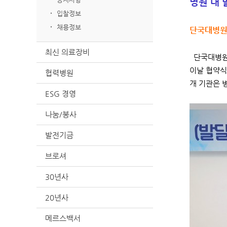
병원 내
입찰정보
채용정보
단국대병원
최신 의료장비
단국대병원(
이날 협약식
협력병원
개 기관은 
ESG 경영
나눔/봉사
발전기금
브로셔
30년사
20년사
메르스백서