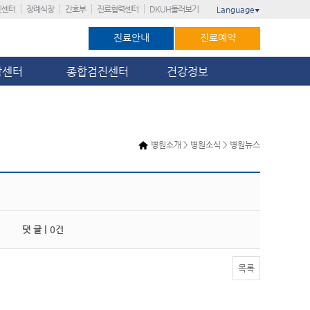
진센터
장례식장
간호부
진료협력센터
DKUH둘러보기
Language
▼
진료안내
진료예약
암센터
종합검진센터
건강정보
병원소개 > 병원소식 > 병원뉴스
댓 글 |
0건
목록