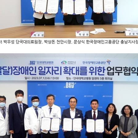
터 박우성 단국대의료원장, 박상돈 천안시장, 문상식 한국장애인고용공단 충남지사장