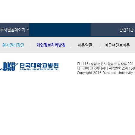
부서별홈페이지 +
관련기관 
환자권리장전
개인정보처리방침
이용약관
비급여진료비용
(31116) 충남 천안시 동남구 망향로 201
대표전화 전국어디서나 지역번호 없이 1588-0
Copyright 2016 Dankook University Ho