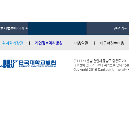
부서별홈페이지 +
관련기관 
환자권리장전
개인정보처리방침
이용약관
비급여진료비용
(31116) 충남 천안시 동남구 망향로 201
대표전화 전국어디서나 지역번호 없이 1588-0
Copyright 2016 Dankook University Ho