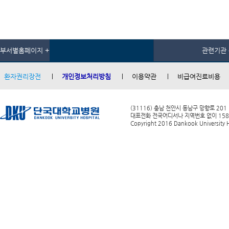
부서별홈페이지 +
관련기관 
환자권리장전
개인정보처리방침
이용약관
비급여진료비용
(31116) 충남 천안시 동남구 망향로 201
대표전화 전국어디서나 지역번호 없이 1588-0
Copyright 2016 Dankook University Ho