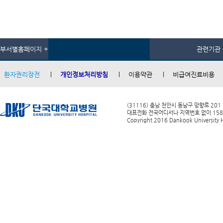
부서별홈페이지 +
관련기관 
환자권리장전
개인정보처리방침
이용약관
비급여진료비용
(31116) 충남 천안시 동남구 망향로 201
대표전화 전국어디서나 지역번호 없이 1588-0
Copyright 2016 Dankook University Ho