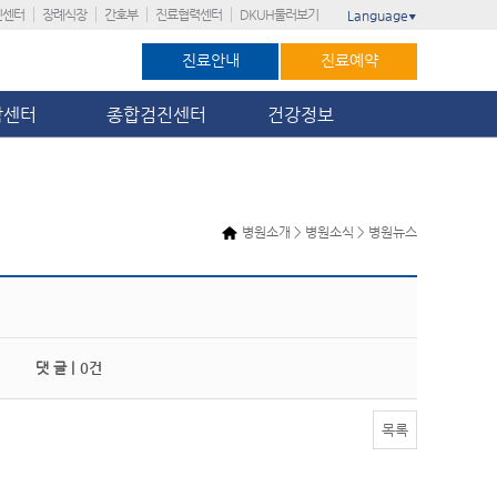
진센터
장례식장
간호부
진료협력센터
DKUH둘러보기
Language
▼
진료안내
진료예약
암센터
종합검진센터
건강정보
병원소개 > 병원소식 > 병원뉴스
댓 글 |
0건
목록