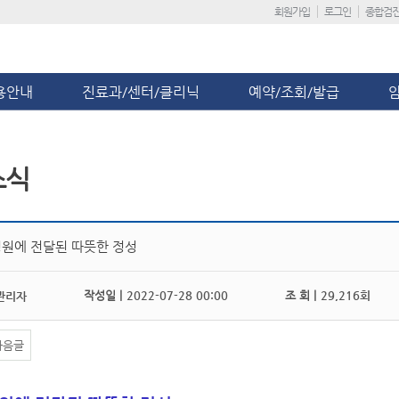
회원가입
로그인
종합검
용안내
진료과/센터/클리닉
예약/조회/발급
소식
원에 전달된 따뜻한 정성
작성일 |
2022-07-28 00:00
조 회 |
29,216회
관리자
다음글