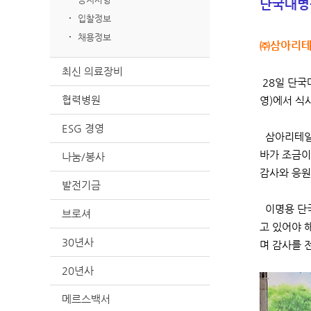
단국대병
입찰정보
채용정보
㈜삼아리테일
최신 의료장비
28일 단국
협력병원
영)에서 식
ESG 경영
삼아리테일 
바가 조금이
나눔/봉사
감사와 응원
발전기금
이명용 단국
브로셔
고 있어야 
30년사
며 감사를 
20년사
메르스백서