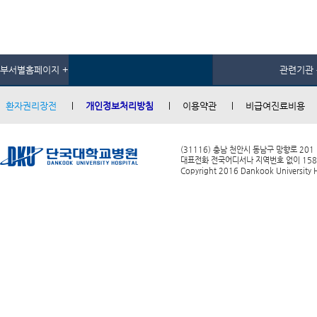
부서별홈페이지 +
관련기관 
환자권리장전
개인정보처리방침
이용약관
비급여진료비용
(31116) 충남 천안시 동남구 망향로 201
대표전화 전국어디서나 지역번호 없이 1588-0
Copyright 2016 Dankook University Ho