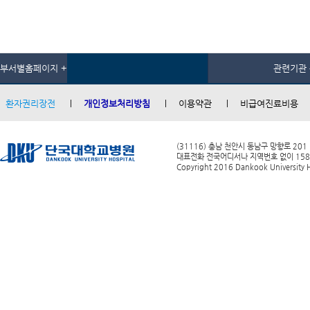
부서별홈페이지 +
관련기관 
환자권리장전
개인정보처리방침
이용약관
비급여진료비용
(31116) 충남 천안시 동남구 망향로 201
대표전화 전국어디서나 지역번호 없이 1588-0
Copyright 2016 Dankook University Ho