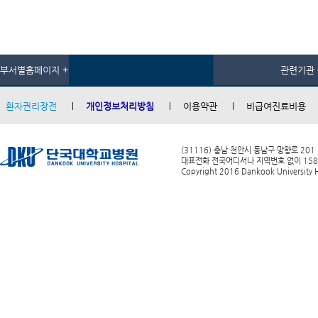
부서별홈페이지 +
관련기관 
환자권리장전
개인정보처리방침
이용약관
비급여진료비용
(31116) 충남 천안시 동남구 망향로 201
대표전화 전국어디서나 지역번호 없이 1588-0
Copyright 2016 Dankook University Ho