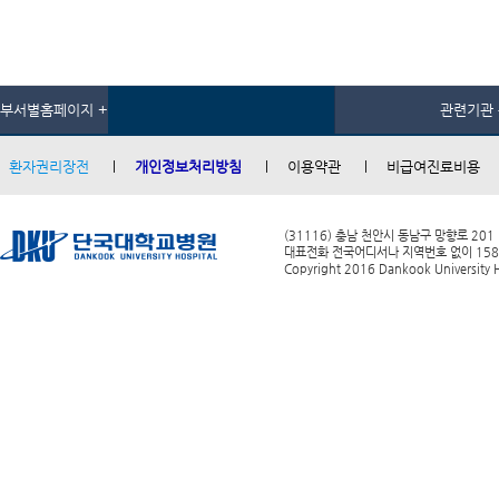
부서별홈페이지 +
관련기관 
환자권리장전
개인정보처리방침
이용약관
비급여진료비용
(31116) 충남 천안시 동남구 망향로 201
대표전화 전국어디서나 지역번호 없이 1588-0
Copyright 2016 Dankook University Ho