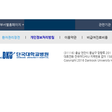
부서별홈페이지 +
관련기관 
환자권리장전
개인정보처리방침
이용약관
비급여진료비용
(31116) 충남 천안시 동남구 망향로 201
대표전화 전국어디서나 지역번호 없이 1588-0
Copyright 2016 Dankook University Ho