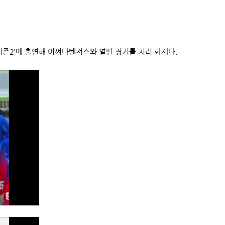
시즌2’에 출연해 어쩌다벤져스와 열띤 경기를 치러 화제다.