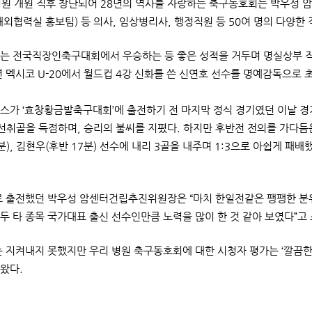
병원 개원 직후 창단되어 28년의 역사를 자랑하는 축구동호회는 박우성 
대외협력실 홍보팀) 등 의사, 임상병리사, 행정직원 등 50여 명의 다양한
 전국직장인축구대회에서 우승하는 등 좋은 성적을 거두며 명실상부 직장
년 멕시코 U-20에서 월드컵 4강 신화를 쓴 신연호 선수를 명예감독으로 
가 ‘효창황금발축구대회’에 출전하기 전 마지막 정식 경기였던 이날 경기
 선취골을 득점하며, 승리의 불씨를 지폈다. 하지만 후반전 전의를 가다듬
분), 김현우(후반 17분) 선수에 내리 3골을 내주며 1:3으로 아쉽게 패배
 출전했던 박우성 암센터건립추진위원장은 “마치 한일전같은 팽팽한 분위
두 타 종목 국가대표 출신 선수인만큼 노력을 많이 한 것 같아 보였다”고
 지켜내지 못했지만 우리 병원 축구동호회에 대한 시청자 평가는 ‘깔끔한
왔다.