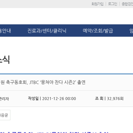
회원가입
로그인
종합검
용안내
진료과/센터/클리닉
예약/조회/발급
소식
 축구동호회, JTBC ‘뭉쳐야 찬다 시즌2’ 출연
작성일 |
2021-12-26 00:00
조 회 |
32,976회
관리자
다음글