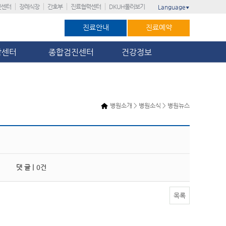
진센터
장례식장
간호부
진료협력센터
DKUH둘러보기
Language
▼
진료안내
진료예약
암센터
종합검진센터
건강정보
병원소개 > 병원소식 > 병원뉴스
댓 글 |
0건
목록