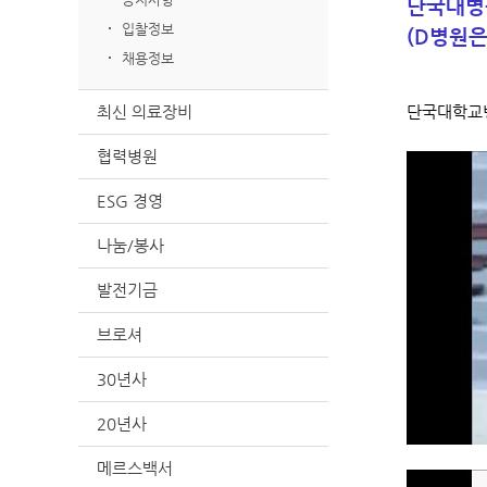
단국대병원
입찰정보
(D병원은
채용정보
최신 의료장비
단국대학교병
협력병원
ESG 경영
나눔/봉사
발전기금
브로셔
30년사
20년사
메르스백서