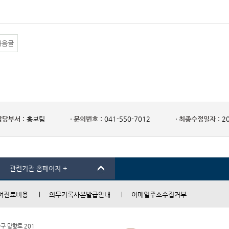
다음글
담당부서 :
홍보팀
문의번호 :
041-550-7012
최종수정일자 :
20
관련기관 홈페이지 +
여진료비용
의무기록사본발급안내
이메일주소수집거부
남구 망향로 201