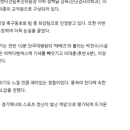
암센터건립추진위원장 이하 성백달 감독(진단검사의학과), 이
 직종의 교직원으로 구성되어 있다.
 축구동호회 팀 중 최강팀으로 인정받고 있다. 또한 이번
초빙하여 더욱 눈길을 끌었다.
는 전반 10분 단국대병원의 ‘테베즈’라 불리는 박천수(시설
은 어쩌다벤져스에 기세를 빼앗기고 이대훈(후반 6분), 이장
했다.
기도 느낄 만큼 재미있는 경험이었다. 뭉쳐야 찬다에 속한
 소감을 전했다.
 경기매너와 스포츠 정신이 빛난 게임’으로 평가되며 뜨거운