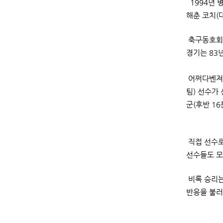
1994년 
해춘 코치(
축구동호회는
경기는 83
어쩌다벤져스
팀) 선수가
군(후반 16
직접 선수로
선수들도 모
비록 승리는
반응을 불러