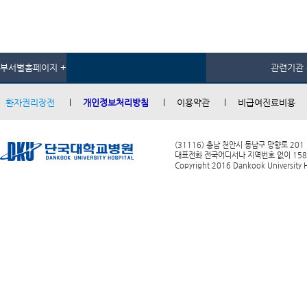
부서별홈페이지 +
관련기관 
환자권리장전
개인정보처리방침
이용약관
비급여진료비용
(31116) 충남 천안시 동남구 망향로 201
대표전화 전국어디서나 지역번호 없이 1588-0
Copyright 2016 Dankook University Ho