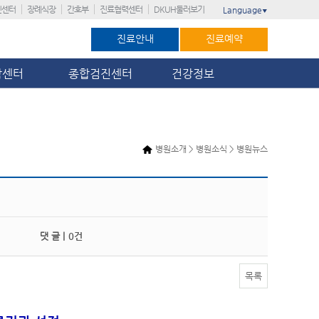
진센터
장례식장
간호부
진료협력센터
DKUH둘러보기
Language
▼
진료안내
진료예약
암센터
종합검진센터
건강정보
병원소개 > 병원소식 > 병원뉴스
댓 글 |
0건
목록