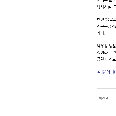
센터는 소아
방사선실, 
한편 ‘응급
전문응급의료
가다.
박우성 병원
정이라며, 
급환자 진료
▲ [문의] 
이전글