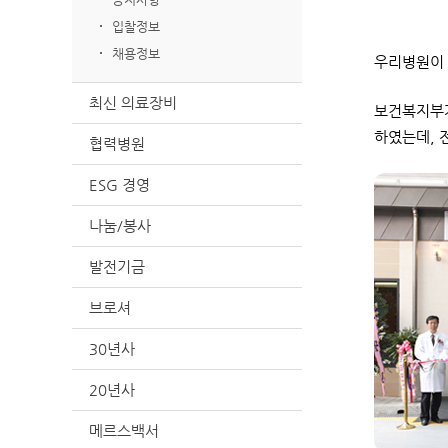
입찰정보
채용정보
우리병원이
최신 의료장비
보건복지부가
하였는데, 
협력병원
ESG 경영
나눔/봉사
발전기금
브로셔
30년사
20년사
메르스백서