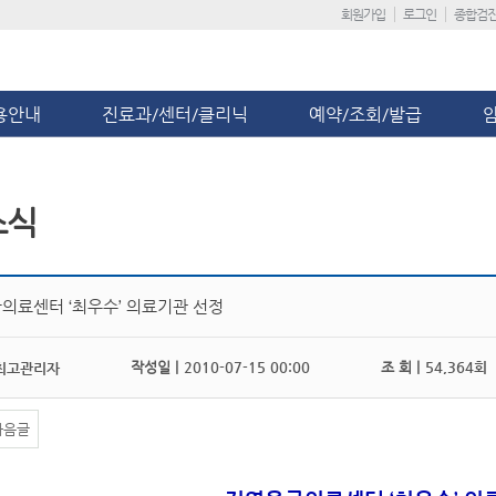
회원가입
로그인
종합검
용안내
진료과/센터/클리닉
예약/조회/발급
소식
의료센터 ‘최우수’ 의료기관 선정
작성일 |
2010-07-15 00:00
조 회 |
54,364회
최고관리자
다음글