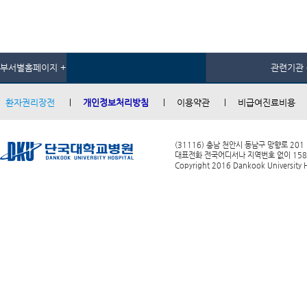
부서별홈페이지 +
관련기관 
환자권리장전
개인정보처리방침
이용약관
비급여진료비용
(31116) 충남 천안시 동남구 망향로 201
대표전화 전국어디서나 지역번호 없이 1588-0
Copyright 2016 Dankook University Ho