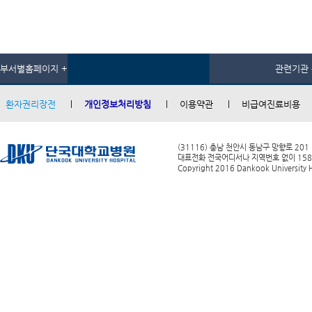
부서별홈페이지 +
관련기관 
환자권리장전
개인정보처리방침
이용약관
비급여진료비용
(31116) 충남 천안시 동남구 망향로 201
대표전화 전국어디서나 지역번호 없이 1588-0
Copyright 2016 Dankook University Ho