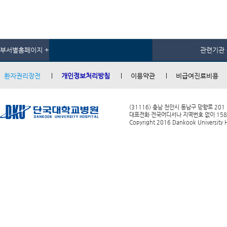
부서별홈페이지 +
관련기관 
환자권리장전
개인정보처리방침
이용약관
비급여진료비용
(31116) 충남 천안시 동남구 망향로 201
대표전화 전국어디서나 지역번호 없이 1588-0
Copyright 2016 Dankook University Ho