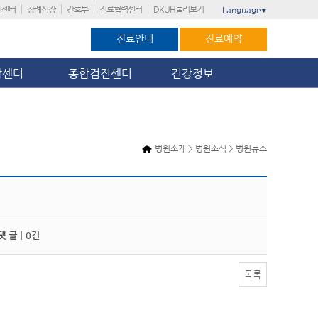
진센터
장례식장
간호부
진료협력센터
DKUH둘러보기
Language
▼
진료안내
진료예약
암센터
종합검진센터
건강정보
병원소개 > 병원소식 > 병원뉴스
 글 |
0건
목록