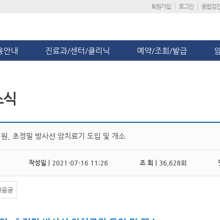
회원가입
로그인
종합검
용안내
진료과/센터/클리닉
예약/조회/발급
소식
원, 초정밀 방사선 암치료기 도입 및 개소
작성일 |
2021-07-16 11:26
조 회 |
36,628회
댓
다음글