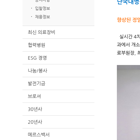
단국대병원
입찰정보
채용정보
향상된 정밀
최신 의료장비
실시간 4차
협력병원
과에서 개소
료부원장, 
ESG 경영
나눔/봉사
발전기금
브로셔
30년사
20년사
메르스백서