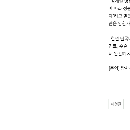
김재일 병원
에 따라 성
다”라고 말
많은 암환자
한편 단국대
진료, 수술
터 완전히 
[문의] 방사
이전글