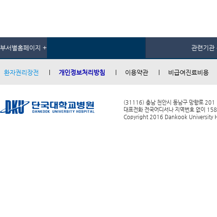
부서별홈페이지 +
관련기관 
환자권리장전
개인정보처리방침
이용약관
비급여진료비용
(31116) 충남 천안시 동남구 망향로 201
대표전화 전국어디서나 지역번호 없이 1588-0
Copyright 2016 Dankook University Ho