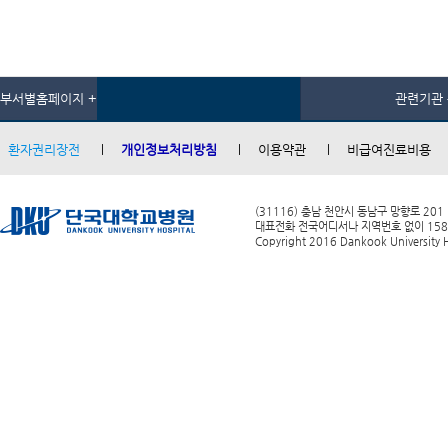
부서별홈페이지 +
관련기관 
환자권리장전
개인정보처리방침
이용약관
비급여진료비용
(31116) 충남 천안시 동남구 망향로 201
대표전화 전국어디서나 지역번호 없이 1588-0
Copyright 2016 Dankook University Ho