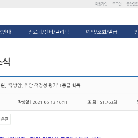
회원가입
로그인
종합검
용안내
진료과/센터/클리닉
예약/조회/발급
소식
, ‘유방암, 위암 적정성 평가’ 1등급 획득
작성일 |
2021-05-13 16:11
조 회 |
51,763회
댓
다음글