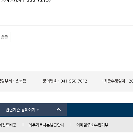
다음글
담당부서 :
홍보팀
문의번호 :
041-550-7012
최종수정일자 :
20
관련기관 홈페이지 +
여진료비용
의무기록사본발급안내
이메일주소수집거부