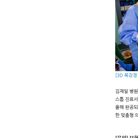
[3D 복강경
김재일 병원
스톱 진료서
올해 완공되
한 맞춤형 
[문의] 보험