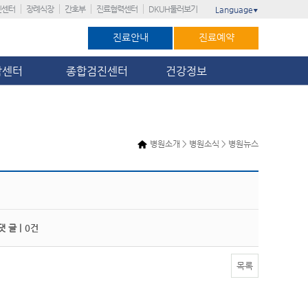
진센터
장례식장
간호부
진료협력센터
DKUH둘러보기
Language
▼
진료안내
진료예약
암센터
종합검진센터
건강정보
병원소개 > 병원소식 > 병원뉴스
 글 |
0건
목록