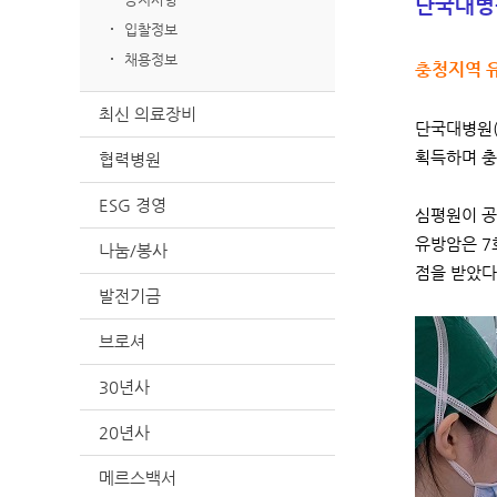
단국대병원
입찰정보
채용정보
충청지역 유
최신 의료장비
단국대병원(
획득하며 충
협력병원
ESG 경영
심평원이 공
유방암은 7회
나눔/봉사
점을 받았다
발전기금
브로셔
30년사
20년사
메르스백서