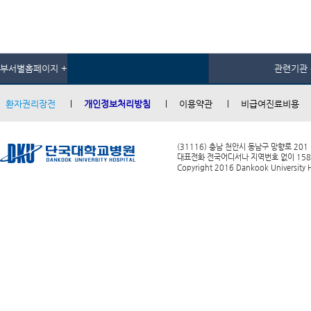
부서별홈페이지 +
관련기관 
환자권리장전
개인정보처리방침
이용약관
비급여진료비용
(31116) 충남 천안시 동남구 망향로 201
대표전화 전국어디서나 지역번호 없이 1588-0
Copyright 2016 Dankook University Ho