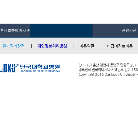
부서별홈페이지 +
관련기관 
환자권리장전
개인정보처리방침
이용약관
비급여진료비용
(31116) 충남 천안시 동남구 망향로 201
대표전화 전국어디서나 지역번호 없이 1588-0
Copyright 2016 Dankook University Ho