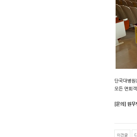
단국대병원은
모든 면회객
[문의] 원무팀
이전글