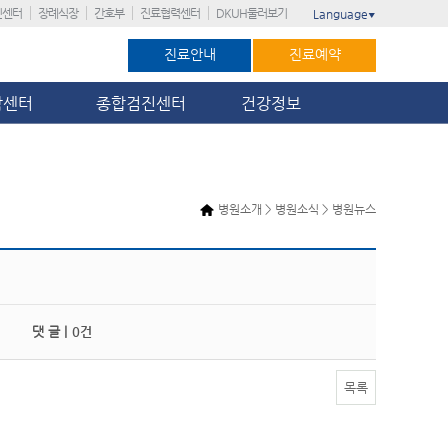
진센터
장례식장
간호부
진료협력센터
DKUH둘러보기
Language
▼
진료안내
진료예약
암센터
종합검진센터
건강정보
병원소개 > 병원소식 > 병원뉴스
댓 글 |
0건
목록