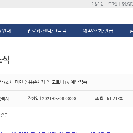
회원가입
로그인
종합검
용안내
진료과/센터/클리닉
예약/조회/발급
소식
이상 60세 미만 돌봄종사자 외 코로나19 예방접종
작성일 |
2021-05-08 00:00
조 회 |
61,713회
관리자
다음글