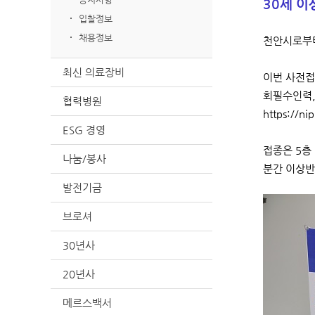
30세 이
입찰정보
채용정보
천안시로부터
최신 의료장비
이번 사전접
회필수인력,
협력병원
https://ni
ESG 경영
접종은 5층
나눔/봉사
분간 이상반
발전기금
브로셔
30년사
20년사
메르스백서