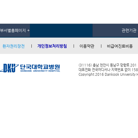
부서별홈페이지 +
관련기관 
환자권리장전
개인정보처리방침
이용약관
비급여진료비용
(31116) 충남 천안시 동남구 망향로 201
대표전화 전국어디서나 지역번호 없이 1588-0
Copyright 2016 Dankook University Ho