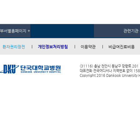
부서별홈페이지 +
관련기관 
환자권리장전
개인정보처리방침
이용약관
비급여진료비용
(31116) 충남 천안시 동남구 망향로 201
대표전화 전국어디서나 지역번호 없이 1588-0
Copyright 2016 Dankook University Ho