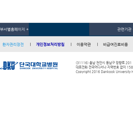
부서별홈페이지 +
관련기관 
환자권리장전
개인정보처리방침
이용약관
비급여진료비용
(31116) 충남 천안시 동남구 망향로 201
대표전화 전국어디서나 지역번호 없이 1588-0
Copyright 2016 Dankook University Ho