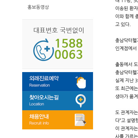
대 11명, 5
홍보동영상
이송된 환자
이와 함께 
고 있다.
대표번호 국번없이
충남닥터헬기
인계점에서 
출동에서 도
충남닥터헬기
실제 지난 
또 최근에는
생아가 옮겨
도 관계자는
다”고 설명
이 관계자는
사를 가르는