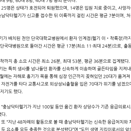
0대 9명, 60대 8명, 40대 7명 등의 순이다.
 25명은 상태가 호전되어 퇴원했으며, 14명은 입원 치료 중이고, 사망자
충남닥터헬기가 신고를 접수한 뒤 이륙까지 걸린 시간은 평균 7분이며, 
가 배치된 천안 단국대학교병원에서 환자 인계점(헬기 이‧착륙장)까지 평균
단국대병원으로 돌아간 시간은 평균 17분(최소 11·최대 24분)으로, 출
착까지 총 소요 시간은 최소 26분, 최대 53분, 평균 36분으로 집계됐다.
는 특히 생사를 넘나들던 환자를 신속하게 이송하며 골든타임을 지켜내
3월에는 자해로 흉기가 목을 통해 심장 인근까지 꽂혀있던 20대가 옮겨져
 자전거를 타다 교통사고로 외상성뇌출혈을 입은 70대가 위기를 넘겼으며
지기도 했다.
 “충남닥터헬기가 지난 100일 동안 옮긴 환자 상당수가 기존 응급의료
했다.
 또 “지난 48차례의 활동으로 볼 때 충남닥터헬기는 신속한 응급처치와
 두 요소를 모두 충족한 것으로 분석됐다”며 “도민 생명 지킴이로서의 앞