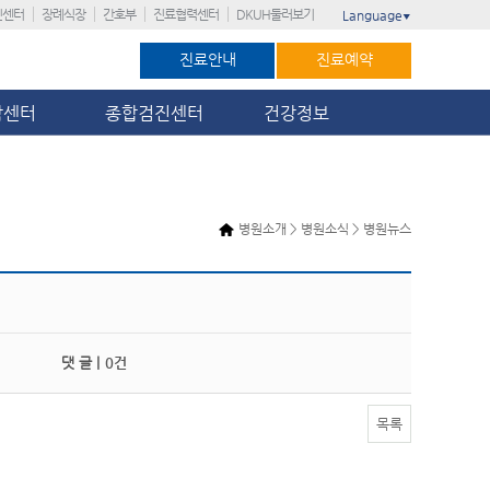
진센터
장례식장
간호부
진료협력센터
DKUH둘러보기
Language
▼
진료안내
진료예약
암센터
종합검진센터
건강정보
병원소개 > 병원소식 > 병원뉴스
댓 글 |
0건
목록