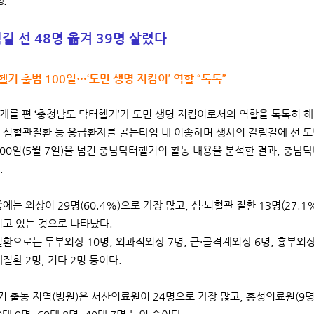
청]
길 선 48명 옮겨 39명 살렸다
헬기 출범 100일…‘도민 생명 지킴이’ 역할 “톡톡”
날개를 편 ‘충청남도 닥터헬기’가 도민 생명 지킴이로서의 역할을 톡톡히 해
 심혈관질환 등 응급환자를 골든타임 내 이송하며 생사의 갈림길에 선 도
100일(5월 7일)을 넘긴 충남닥터헬기의 활동 내용을 분석한 결과, 충남닥
.
에는 외상이 29명(60.4%)으로 가장 많고, 심·뇌혈관 질환 13명(27.1
펴고 있는 것으로 나타났다.
환으로는 두부외상 10명, 외과적외상 7명, 근·골격계외상 6명, 흉부외상 
폐질환 2명, 기타 2명 등이다.
 출동 지역(병원)은 서산의료원이 24명으로 가장 많고, 홍성의료원(9명)