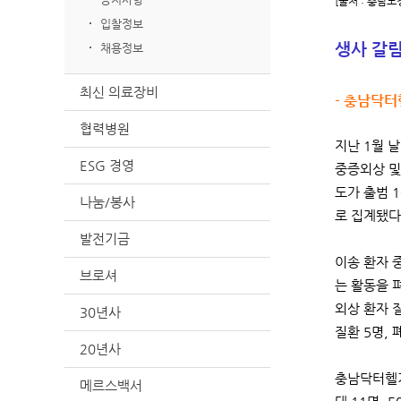
[출처 : 충남도
입찰정보
생사 갈림
채용정보
최신 의료장비
- 충남닥터
협력병원
지난 1월 
ESG 경영
중증외상 및
도가 출범 
나눔/봉사
로 집계됐다
발전기금
이송 환자 중
브로셔
는 활동을 
외상 환자 질
30년사
질환 5명, 
20년사
충남닥터헬기
메르스백서