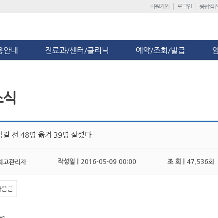
회원가입
로그인
종합검
용안내
진료과/센터/클리닉
예약/조회/발급
소식
길 선 48명 옮겨 39명 살렸다
작성일 |
2016-05-09 00:00
조 회 |
47,536회
최고관리자
다음글