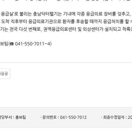
 응급실’로 불리는 충남닥터헬기는 기내에 각종 응급의료 장비를 갖추고,
 도착 직후부터 응급의료기관으로 환자를 후송할 때까지 응급처치를 할 
기는 전국 다섯 번째로, 권역응급의료센터 및 외상센터가 설치되고 착륙
보팀(☎ 041-550-7011~4)
다음글
담당부서 :
홍보팀
문의번호 :
041-550-7012
최종수정일자 :
20