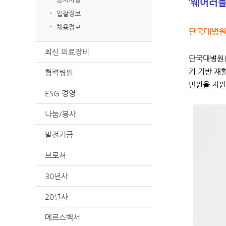
‘웨어러블
입찰정보
채용정보
단국대병원 
최신 의료장비
단국대병원(
커 기반 재
협력병원
만원을 지원
ESG 경영
나눔/봉사
발전기금
브로셔
30년사
20년사
메르스백서