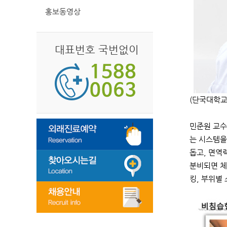
홍보동영상
대표번호 국번없이
(단국대학교
민준원 교수
는 시스템을
돕고, 면역
분비되면 체
킹, 부위별