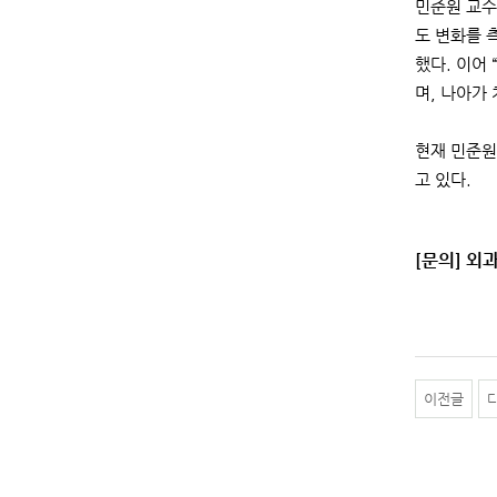
민준원 교수
도 변화를 
했다. 이어
며, 나아가
현재 민준원
고 있다.
[문의] 외과
이전글