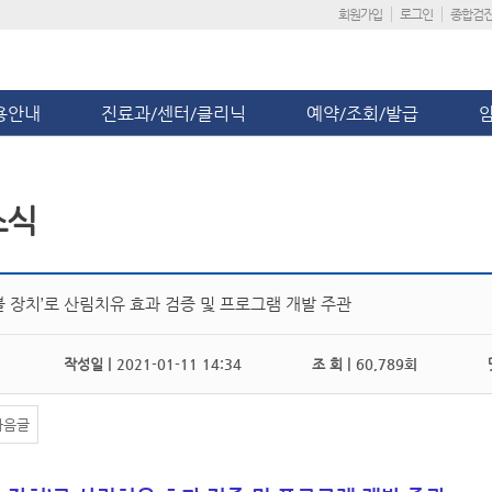
회원가입
로그인
종합검
용안내
진료과/센터/클리닉
예약/조회/발급
소식
블 장치’로 산림치유 효과 검증 및 프로그램 개발 주관
작성일 |
2021-01-11 14:34
조 회 |
60,789회
댓
다음글