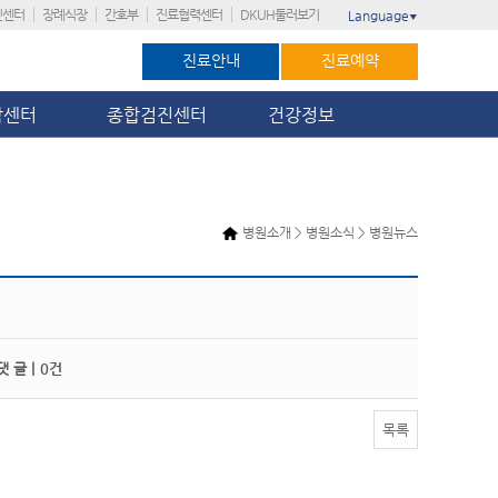
진센터
장례식장
간호부
진료협력센터
DKUH둘러보기
Language
▼
진료안내
진료예약
암센터
종합검진센터
건강정보
병원소개 > 병원소식 > 병원뉴스
 글 |
0건
목록