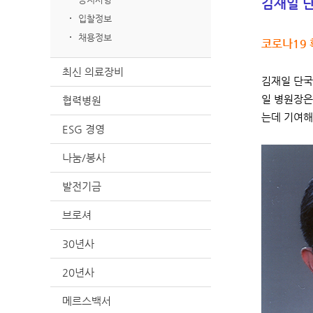
김재일 단
입찰정보
채용정보
코로나19 
최신 의료장비
김재일 단국
일 병원장은
협력병원
는데 기여해
ESG 경영
나눔/봉사
발전기금
브로셔
30년사
20년사
메르스백서