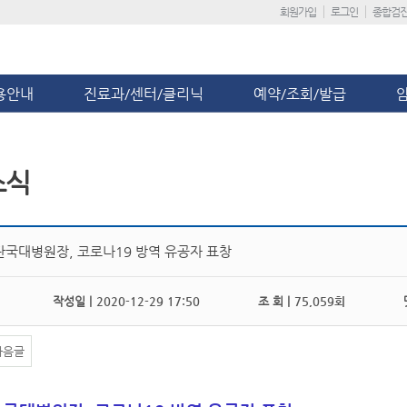
회원가입
로그인
종합검
용안내
진료과/센터/클리닉
예약/조회/발급
소식
단국대병원장, 코로나19 방역 유공자 표창
작성일 |
2020-12-29 17:50
조 회 |
75,059회
댓
다음글