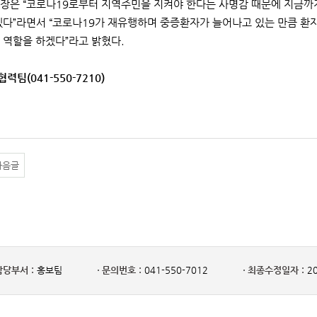
장은 “코로나19로부터 지역주민을 지켜야 한다는 사명감 때문에 지금까지
겠다”라면서 “코로나19가 재유행하며 중증환자가 늘어나고 있는 만큼 환
 역할을 하겠다”라고 밝혔다.
력팀(041-550-7210)
다음글
담당부서 :
홍보팀
문의번호 :
041-550-7012
최종수정일자 :
20