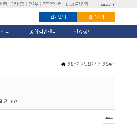
진센터
장례식장
간호부
진료협력센터
DKUH둘러보기
Language
▼
진료안내
진료예약
암센터
종합검진센터
건강정보
병원소개 > 병원소식 > 병원뉴스
 글 |
0건
목록