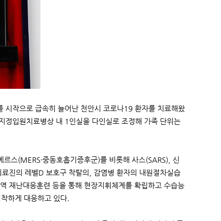
를 시작으로 급속히 늘어난 천안시 코로나19 환자를 치료해왔
국가지정입원치료병상 내 1인실을 다인실로 조정해 가족 단위는
스(MERS·중동호흡기증후군)를 비롯해 사스(SARS), 신
 의료진의 레벨D 보호구 착탈의, 감염병 환자의 내원절차실습
지역 재난대응훈련 등을 통해 현장지휘체계를 확립하고 수습능
침착하게 대응하고 있다.