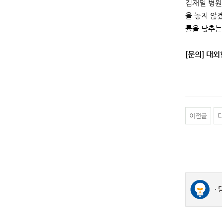
김재일 병원
을 놓지 않
률을 낮추는
[문의] 대외협
이전글