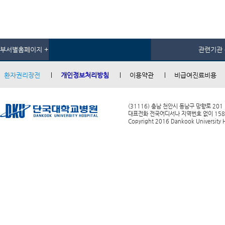
부서별홈페이지 +
관련기관 
환자권리장전
개인정보처리방침
이용약관
비급여진료비용
(31116) 충남 천안시 동남구 망향로 201
대표전화 전국어디서나 지역번호 없이 1588-0
Copyright 2016 Dankook University Ho