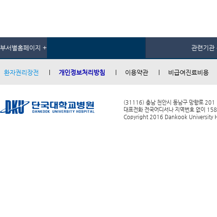
부서별홈페이지 +
관련기관 
환자권리장전
개인정보처리방침
이용약관
비급여진료비용
(31116) 충남 천안시 동남구 망향로 201
대표전화 전국어디서나 지역번호 없이 1588-0
Copyright 2016 Dankook University Ho