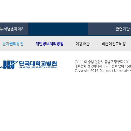
부서별홈페이지 +
관련기관 
환자권리장전
개인정보처리방침
이용약관
비급여진료비용
(31116) 충남 천안시 동남구 망향로 201
대표전화 전국어디서나 지역번호 없이 1588-0
Copyright 2016 Dankook University Ho