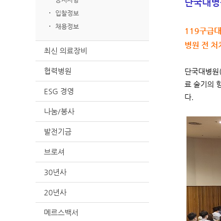
단국대병원
입찰정보
채용정보
119구급
병원 전 
최신 의료장비
협력병원
단국대병원(
료 술기의 
ESG 경영
다.
나눔/봉사
발전기금
브로셔
30년사
20년사
메르스백서