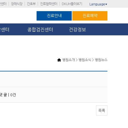
진센터
장례식장
간호부
진료협력센터
DKUH둘러보기
Language
▼
진료안내
진료예약
암센터
종합검진센터
건강정보
병원소개 > 병원소식 > 병원뉴스
 글 |
0건
목록