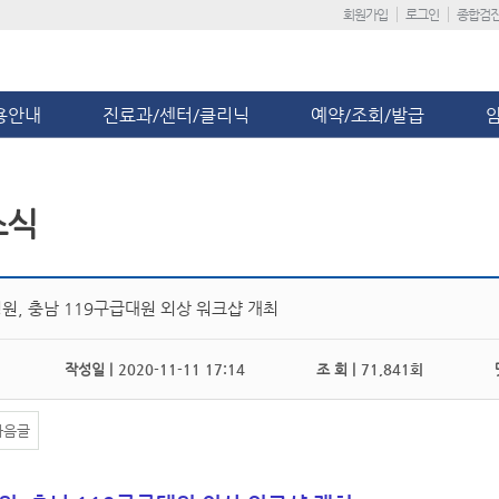
회원가입
로그인
종합검
용안내
진료과/센터/클리닉
예약/조회/발급
소식
원, 충남 119구급대원 외상 워크샵 개최
작성일 |
2020-11-11 17:14
조 회 |
71,841회
댓
다음글